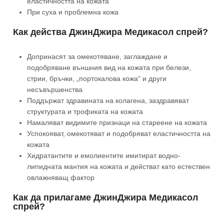
еластичността на кожата
При суха и проблемна кожа
Как действа ДжинДжира Медикасол спрей?
Допринасят за омекотяване, заглаждане и
подобряване външния вид на кожата при белези,
стрии, бръчки, „портокалова кожа“ и други
несъвършенства
Поддържат здравината на колагена, заздравяват
структурата и трофиката на кожата
Намаляват видимите признаци на стареене на кожата
Успокояват, омекотяват и подобряват еластичността на
кожата
Хидратантите и емолиентите имитират водно-
липидната мантия на кожата и действат като естествен
овлажняващ фактор
Как да прилагаме ДжинДжира Медикасол
спрей?