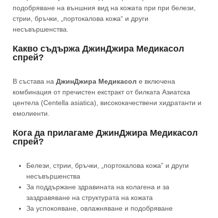
подобряване на външния вид на кожата при при белези,
стрии, бръчки, „портокалова кожа“ и други
несъвършенства.
Какво съдържа ДжинДжира Медикасол
спрей?
В състава на
ДжинДжира Медикасол
е включена
комбинация от пречистен екстракт от билката Азиатска
центела (Centella asiatica), висококачествени хидратанти и
емолиенти.
Кога да прилагаме ДжинДжира Медикасол
спрей?
Белези, стрии, бръчки, „портокалова кожа” и други
несъвършенства
За поддържане здравината на колагена и за
заздравяване на структурата на кожата
За успокояване, овлажняване и подобряване