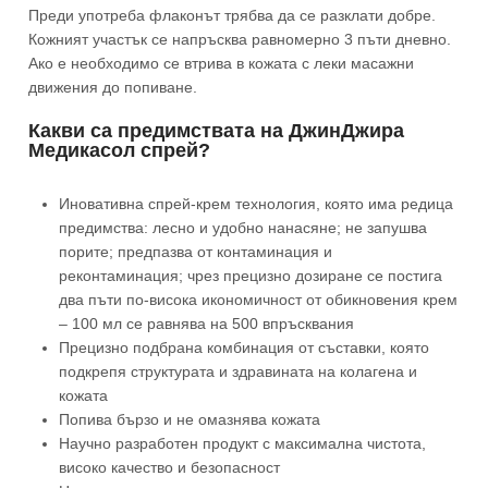
Преди употреба флаконът трябва да се разклати добре.
Кожният участък се напръсква равномерно 3 пъти дневно.
Ако е необходимо се втрива в кожата с леки масажни
движения до попиване.
Какви са предимствата на ДжинДжира
Медикасол спрей?
Иновативна спрей-крем технология, която има редица
предимства: лесно и удобно нанасяне; не запушва
порите; предпазва от контаминация и
реконтаминация; чрез прецизно дозиране се постига
два пъти по-висока икономичност от обикновения крем
– 100 мл се равнява на 500 впръсквания
Прецизно подбрана комбинация от съставки, която
подкрепя структурата и здравината на колагена и
кожата
Попива бързо и не омазнява кожата
Научно разработен продукт с максимална чистота,
високо качество и безопасност