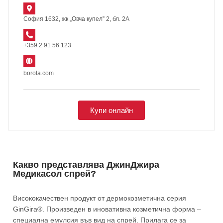
София 1632, жк „Овча купел” 2, бл. 2А
+359 2 91 56 123
borola.com
Купи oнлайн
Какво представлява ДжинДжира
Медикасол спрей?
Висококачествен продукт от дермокозметична серия
GinGira®. Произведен в иновативна козметична форма –
специална емулсия във вид на спрей. Прилага се за