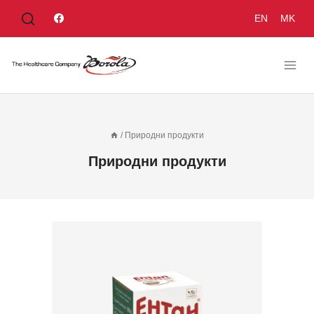
Към
EN
MK
съдържанието
/
Природни продукти
Природни продукти