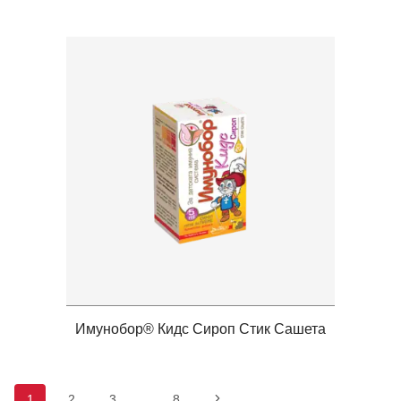
Имунобор® Кидс Сироп Стик Сашета
Навигация
1
2
3
…
8
Следваща