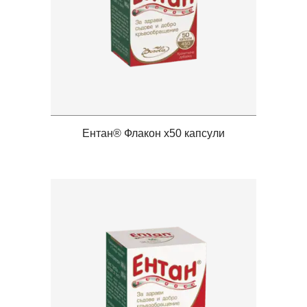
Ентан® Флакон x50 капсули