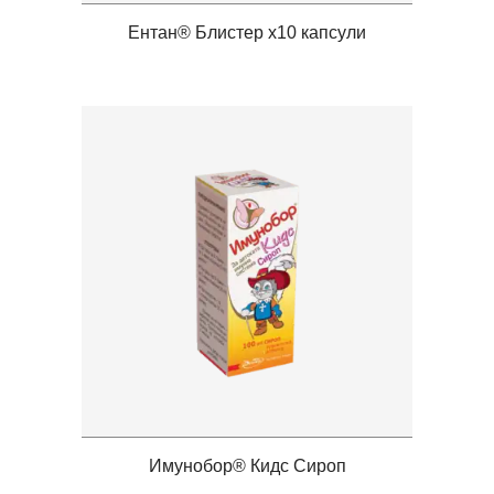
Ентан® Блистер x10 капсули
Имунобор® Кидс Сироп