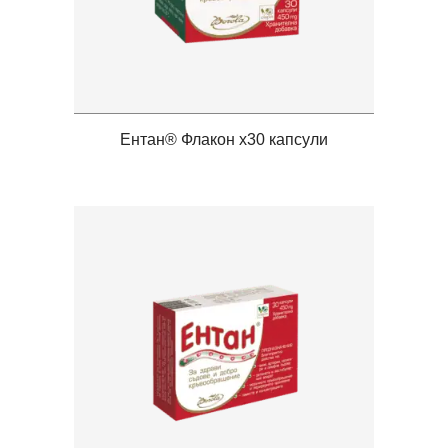
Ентан® Флакон x30 капсули