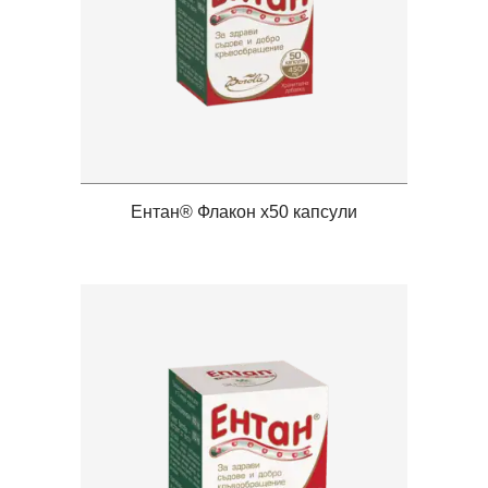
Ентан® Флакон x50 капсули