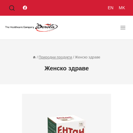
Към
EN
MK
съдържанието
/
Природни продукти
/
Женско здраве
Женско здраве