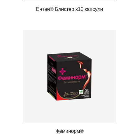
Ентан® Блистер x10 капсули
Феминорм®