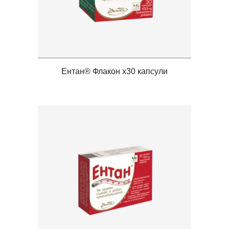
Ентан® Флакон x30 капсули