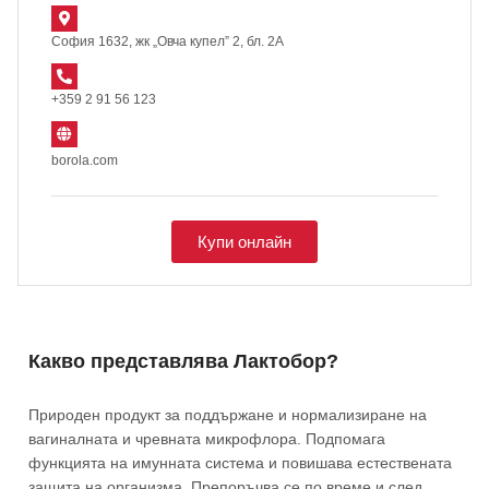
София 1632, жк „Овча купел” 2, бл. 2А
+359 2 91 56 123
borola.com
Купи онлайн
Какво представлява Лактобор?
Природен продукт за поддържане и нормализиране на
вагиналната и чревната микрофлора. Подпомага
функцията на имунната система и повишава естествената
защита на организма. Препоръчва се по време и след