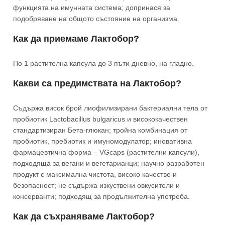
функцията на имунната система; допринася за
подобряване на общото състояние на организма.
Как да приемаме Лактобор?
По 1 растителна капсула до 3 пъти дневно, на гладно.
Какви са предимствата на Лактобор?
Съдържа висок брой лиофилизирани бактериални тела от
пробиотик Lactobacillus bulgaricus и висококачествен
стандартизиран Бета-глюкан; тройна комбинация от
пробиотик, пребиотик и имуномодулатор; иновативна
фармацевтична форма – VGcaps (растителни капсули),
подходяща за вегани и вегетарианци; научно разработен
продукт с максимална чистота, високо качество и
безопасност; не съдържа изкуствени овкусители и
консерванти; подходящ за продължителна употреба.
Как да съхраняваме Лактобор?