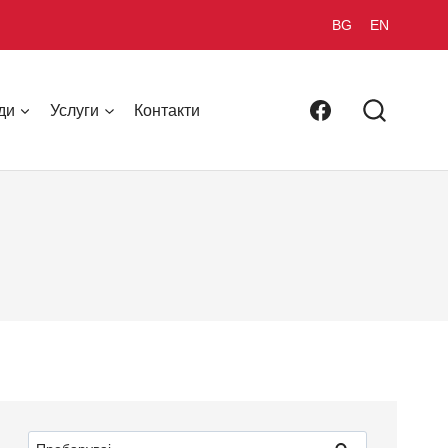
BG
EN
ди
Услуги
Контакти
Пребарувај