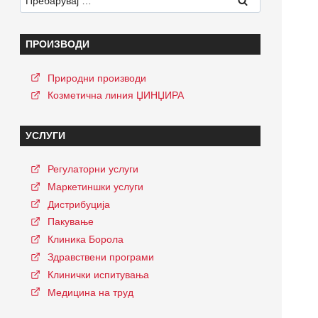
за:
ПРОИЗВОДИ
Природни производи
Козметична линия ЏИНЏИРА
УСЛУГИ
Регулаторни услуги
Маркетиншки услуги
Дистрибуција
Пакување
Клиника Борола
Здравствени програми
Клинички испитувања
Медицина на труд