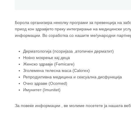
Борола организира неколку програми за превенција на заб
приод кон здравјето преку интегрирање на медицински услу
информации. Во соработка со нашите меѓународни партнер
Дерматологија (псоријаза ,атопичен дерматит)
Ноќно мокрење кај деца
Женско здравје (Femicare)
Зголемена телесна маса (Calorex)
Репродуктивна медицина и сексуална дисфункција
Очно здраве (Ocomed)
Имунитет (Imunitet)
За повеќе информации , ве молиме посетете ја нашата веб