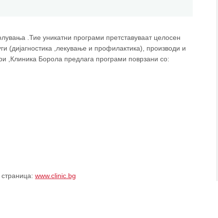
олувања .Тие уникатни програми претставуваат целосен
ги (дијагностика ,лекување и профилактика), производи и
и ,Клиника Борола предлага програми поврзани со:
 страница:
www.clinic.bg