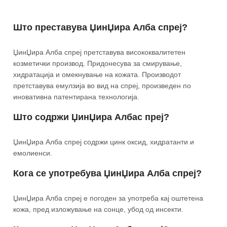
Што преставува ЏинЏира Алба спреј?
ЏинЏира Алба спреј претставува висококвалитетен
козметички производ. Придонесува за смирување,
хидратација и омекнување на кожата. Производот
претставува емулзија во вид на спреј, произведен по
иновативна патентирана технологија.
Што содржи ЏинЏира Албас преј?
ЏинЏира Алба спреј содржи цинк оксид, хидратанти и
емолиенси.
Кога се употребува ЏинЏира Алба спреј?
ЏинЏира Алба спреј е погоден за употреба кај оштетена
кожа, пред изложување на сонце, убод од инсекти.