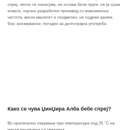
спреј, лесно се нанесува, не остава бели траги, не ја суши
кожата, научно разработен производ со максимална
чистота, висок квалитет и соодветен; не содржи ароми,
бои, конзерванси, погоден за долготрајна употреба.
Како се чува ЏинЏира Алба бебе спреј?
Во оригинално пакување при температура под 25 ˚С на
места заштитени од светлина.