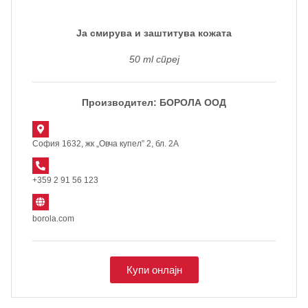
Ја смирува и заштитува кожата
50 ml спреј
Производител: БОРОЛА ООД
София 1632, жк „Овча купел” 2, бл. 2А
+359 2 91 56 123
borola.com
Купи онлајн