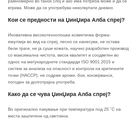
рамномерно во танок слој и ако има потреба може и да се
втрива. Може да се употребува неколкупати дневно.
Кои се предности на ЏинЏира Алба спреј?
Иновативна високотехнолошка козметичка форма-
емулзија во вид на спреј, лесно се нанесува, не остава
бели траги, не ја суши кожата, научно разработен производ
со максимална чистота, висок квалитет и соодветен во
однос на меѓународните стандарди ISO 9001:2015 и
систем за анализа на опасност и контрола на критичните
точки (НАССР); не содржи ароми, бои, конзерванси,
погоден за долготрајна употреба.
Како да се чува ЏинЏира Алба спреј?
Во оригинално пакување при температура под 25 ˚С на
места заштитени од светлина.