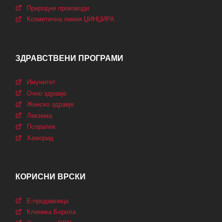
Природни производи
Козметична линия ЏИНЏИРА
ЗДРАВСТВЕНИ ПРОГРАМИ
Имунитет
Очно здравjе
Женско здравје
Лекзема
Псоралек
Хеморид
КОРИСНИ ВРСКИ
Е-продавница
Клиника Борола