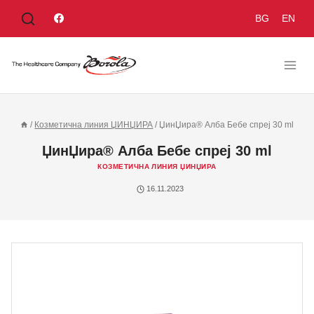
BG
EN
/
Козметична линия ЏИНЏИРА
/
ЏинЏира® Алба Бебе спреј 30 ml
ЏинЏира® Алба Бебе спреј 30 ml
КОЗМЕТИЧНА ЛИНИЯ ЏИНЏИРА
16.11.2023