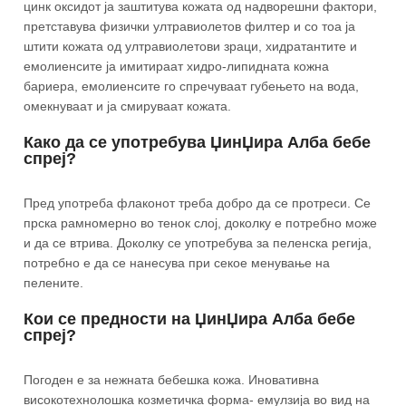
цинк оксидот ја заштитува кожата од надворешни фактори,
претставува физички ултравиолетов филтер и со тоа ја
штити кожата од ултравиолетови зраци, хидратантите и
емолиенсите ја имитираат хидро-липидната кожна
бариера, емолиенсите го спречуваат губењето на вода,
омекнуваат и ја смируваат кожата.
Како да се употребува ЏинЏира Алба бебе
спреј?
Пред употреба флаконот треба добро да се протреси. Се
прска рамномерно во тенок слој, доколку е потребно може
и да се втрива. Доколку се употребува за пеленска регија,
потребно е да се нанесува при секое менување на
пелените.
Кои се предности на ЏинЏира Алба бебе
спреј?
Погоден е за нежната бебешка кожа. Иновативна
високотехнолошка козметичка форма- емулзија во вид на