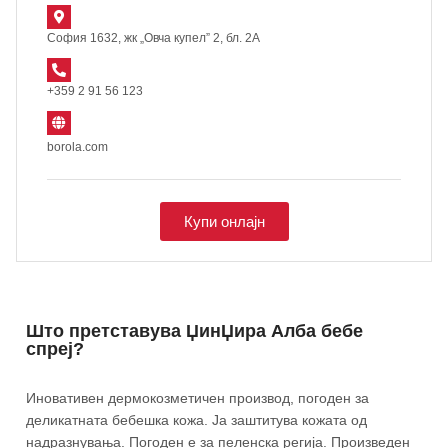
София 1632, жк „Овча купел” 2, бл. 2А
+359 2 91 56 123
borola.com
Купи онлајн
Што претставува ЏинЏира Алба бебе
спреј?
Иновативен дермокозметичен производ, погоден за
деликатната бебешка кожа. Ја заштитува кожата од
надразнувања. Погоден е за пеленска регија. Произведен