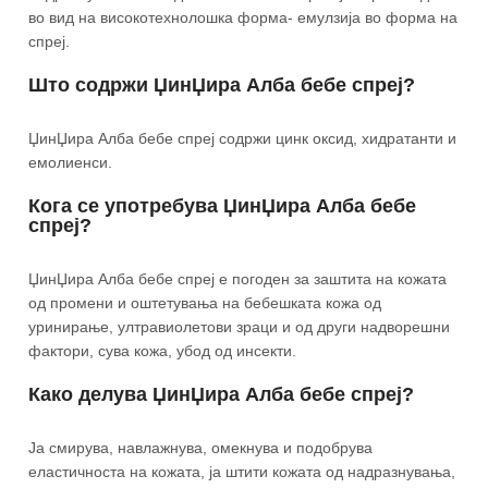
во вид на високотехнолошка форма- емулзија во форма на
спреј.
Што содржи ЏинЏира Алба бебе спреј?
ЏинЏира Алба бебе спреј содржи цинк оксид, хидратанти и
емолиенси.
Кога се употребува ЏинЏира Алба бебе
спреј?
ЏинЏира Алба бебе спреј е погоден за заштита на кожата
од промени и оштетувања на бебешката кожа од
уринирање, ултравиолетови зраци и од други надворешни
фактори, сува кожа, убод од инсекти.
Како делува ЏинЏира Алба бебе спреј?
Ја смирува, навлажнува, омекнува и подобрува
еластичноста на кожата, ја штити кожата од надразнувања,