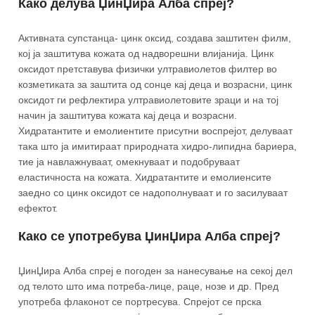
Како делува ЏинЏира Алба спреј?
Активната супстанца- цинк оксид, создава заштитен филм,
кој ја заштитува кожата од надворешни влијанија. Цинк
оксидот претставува физички ултравиолетов филтер во
козметиката за заштита од сонце кај деца и возрасни, цинк
оксидот ги рефлектира ултравиолетовите зраци и на тој
начин ја заштитува кожата кај деца и возрасни.
Хидратантите и емолиентите присутни воспрејот, делуваат
така што ја имитираат природната хидро-липидна бариера,
тие ја навлажнуваат, омекнуваат и подобруваат
еластичноста на кожата. Хидратантите и емолиенсите
заедно со цинк оксидот се надополнуваат и го засилуваат
ефектот.
Како се употребува ЏинЏира Алба спреј?
ЏинЏира Алба спреј е погоден за нанесување на секој дел
од телото што има потреба-лице, раце, нозе и др. Пред
употреба флаконот се портресува. Спрејот се прска