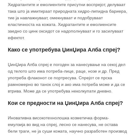
Хидратантите и емолиентите присутни воспрејот, делуваат
така што ја имитираат природната хидро-липидна бариера,
тие ја навлажнуваат, омекнуваат и подобруваат
еластичноста на кожата. Хидратантите и емолиенсите
заедно со цинк оксидот се надополнуваат и го засилуваат
ефектот.
Како се употребува ЏинЏира Алба спреј?
ЏинЏира Алба спреј е погоден за нанесување на секој дел
од телото што има потреба-лице, раце, нозе и др. Пред
употреба флаконот се портресува. Спрејот се прска
рамномерно во танок слој и ако има потреба може и да се
втрива. Може да се употребува неколкупати дневно.
Кои се предности на ЏинЏира Алба спреј?
Иновативна високотехнолошка козметичка форма-
емулзија во вид на спреј, лесно се нанесува, не остава
бели траги, не ја суши кожата, научно разработен производ