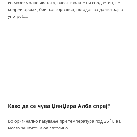
со максимална чистота, висок квалитет и соодветен; не
содржи ароми, бои, конзерванси, погоден за долготрајна
употреба.
Како да се чува ЏинЏира Алба спреј?
Во оригинално пакување при температура под 25 ˚С на
места заштитени од светлина.