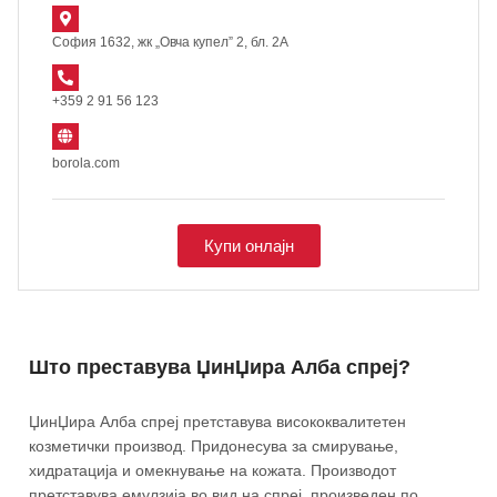
София 1632, жк „Овча купел” 2, бл. 2А
+359 2 91 56 123
borola.com
Купи онлајн
Што преставува ЏинЏира Алба спреј?
ЏинЏира Алба спреј претставува висококвалитетен
козметички производ. Придонесува за смирување,
хидратација и омекнување на кожата. Производот
претставува емулзија во вид на спреј, произведен по