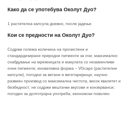
Како да се употебува Околут Дуо?
1 растителна капсула дневно, после јадење.
Кои се предности на Околут Дуо?
Содржи голема количина на прочистени и
стандардизирани природни пигменти за очи; максимално
снабдување на мрежницата и макулата со незаменливи
очни пигменти; иновативна форма – VGcaps (растителни
капсули), погодни за вегани и вегетаријанци; научно
развиен производ со максимална чистота, висок квалитет и
безбедност; не содржи вештачки вкусови и конзерванси;
погоден за долготрајна употреба, економски поволен.