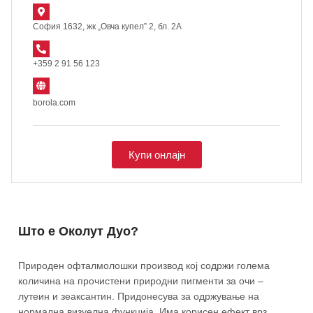
София 1632, жк „Овча купел” 2, бл. 2А
+359 2 91 56 123
borola.com
Купи онлајн
Што е Околут Дуо?
Природен офталмолошки производ кој содржи голема
количина на прочистени природни пигменти за очи –
лутеин и зеаксантин. Придонесува за одржување на
нормална визуелна функција. Има корисен ефект врз