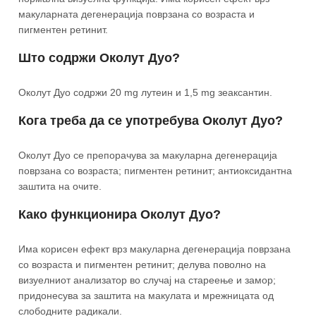
макуларната дегенерација поврзана со возраста и
пигментен ретинит.
Што содржи Околут Дуо?
Околут Дуо содржи 20 mg лутеин и 1,5 mg зеаксантин.
Кога треба да се употребува Околут Дуо?
Околут Дуо се препорачува за макуларна дегенерација
поврзана со возраста; пигментен ретинит; антиоксидантна
заштита на очите.
Како функционира Околут Дуо?
Има корисен ефект врз макуларна дегенерација поврзана
со возраста и пигментен ретинит; делува поволно на
визуелниот анализатор во случај на стареење и замор;
придонесува за заштита на макулата и мрежницата од
слободните радикали.