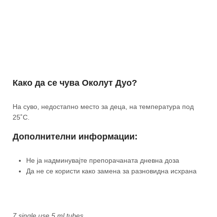
Како да се чува Околут Дуо?
На суво, недостапно место за деца, на температура под
25˚С.
Дополнителни информации:
Не ја надминувајте препорачаната дневна доза
Да не се користи како замена за разновидна исхрана
7 single use 5 ml tubes